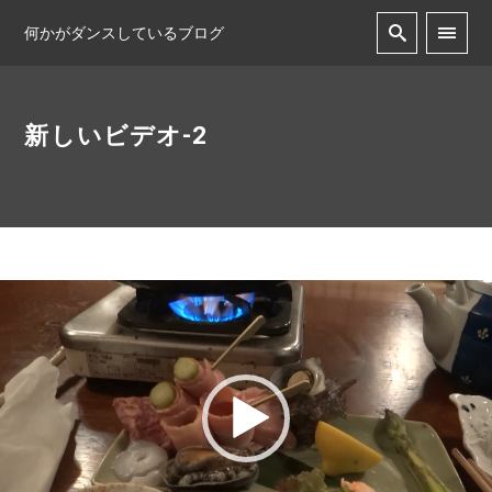
何かがダンスしているブログ
新しいビデオ-2
動
画
プ
レ
ー
ヤ
ー