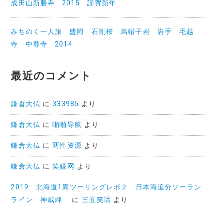
成田山新勝寺 2015 謹賀新年
みちのく一人旅 盛岡 石割桜 烏帽子岩 岩手 毛越
寺 中尊寺 2014
最近のコメント
鎌倉大仏
に
333985
より
鎌倉大仏
に
啪啪导航
より
鎌倉大仏
に
两性资源
より
鎌倉大仏
に
笑赚网
より
2019 北海道1周ツーリングレポ２ 日本海追分ソーラン
ライン 神威岬
に
三五笑话
より