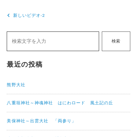
投
新しいビデオ-2
稿
ナ
検索
ビ
ゲ
最近の投稿
ー
シ
熊野大社
ョ
ン
八重垣神社～神魂神社 はにわロード 風土記の丘
美保神社～出雲大社 「両参り」