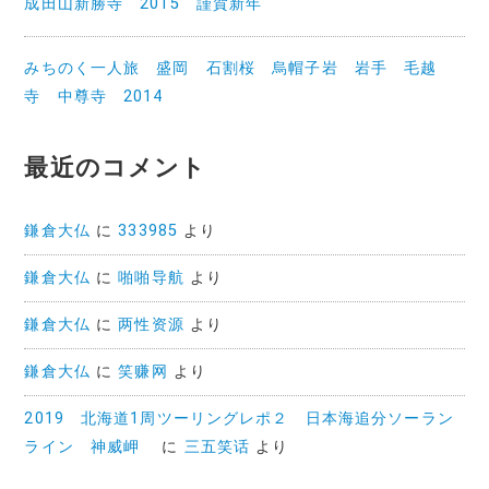
成田山新勝寺 2015 謹賀新年
みちのく一人旅 盛岡 石割桜 烏帽子岩 岩手 毛越
寺 中尊寺 2014
最近のコメント
鎌倉大仏
に
333985
より
鎌倉大仏
に
啪啪导航
より
鎌倉大仏
に
两性资源
より
鎌倉大仏
に
笑赚网
より
2019 北海道1周ツーリングレポ２ 日本海追分ソーラン
ライン 神威岬
に
三五笑话
より