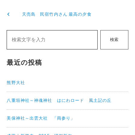
投
天売島 民宿竹内さん 最高の夕食
稿
ナ
検索
ビ
ゲ
最近の投稿
ー
シ
熊野大社
ョ
ン
八重垣神社～神魂神社 はにわロード 風土記の丘
美保神社～出雲大社 「両参り」