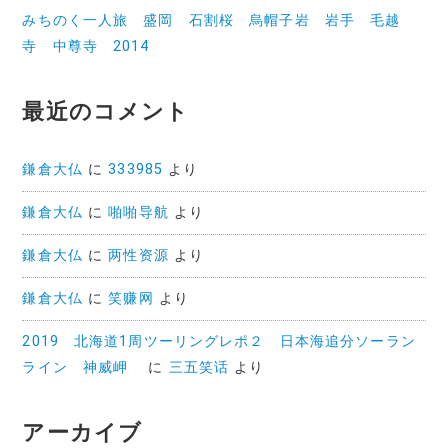
みちのく一人旅 盛岡 石割桜 烏帽子岩 岩手 毛越
寺 中尊寺 2014
最近のコメント
鎌倉大仏
に
333985
より
鎌倉大仏
に
啪啪导航
より
鎌倉大仏
に
两性资源
より
鎌倉大仏
に
笑赚网
より
2019 北海道1周ツーリングレポ２ 日本海追分ソーラン
ライン 神威岬
に
三五笑话
より
アーカイブ