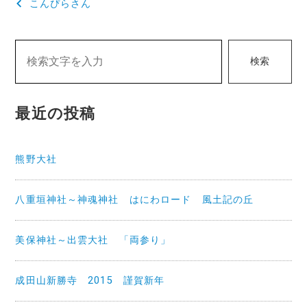
こんぴらさん
稿
ナ
検索
ビ
ゲ
最近の投稿
ー
シ
熊野大社
ョ
ン
八重垣神社～神魂神社 はにわロード 風土記の丘
美保神社～出雲大社 「両参り」
成田山新勝寺 2015 謹賀新年