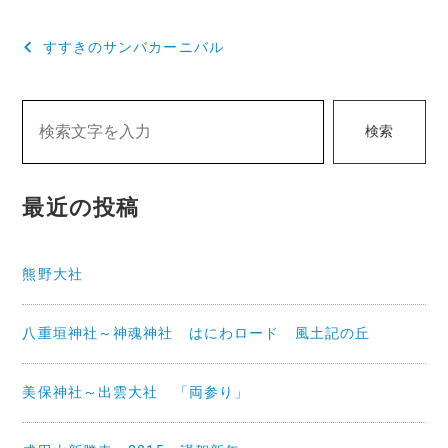
投
すすきのサンバカーニバル
稿
ナ
検索
ビ
ゲ
最近の投稿
ー
シ
熊野大社
ョ
ン
八重垣神社～神魂神社 はにわロード 風土記の丘
美保神社～出雲大社 「両参り」