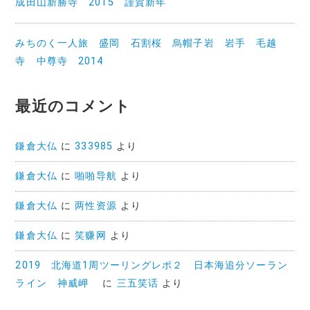
成田山新勝寺 2015 謹賀新年
みちのく一人旅 盛岡 石割桜 烏帽子岩 岩手 毛越
寺 中尊寺 2014
最近のコメント
鎌倉大仏
に
333985
より
鎌倉大仏
に
啪啪导航
より
鎌倉大仏
に
两性资源
より
鎌倉大仏
に
笑赚网
より
2019 北海道1周ツーリングレポ２ 日本海追分ソーラン
ライン 神威岬
に
三五笑话
より