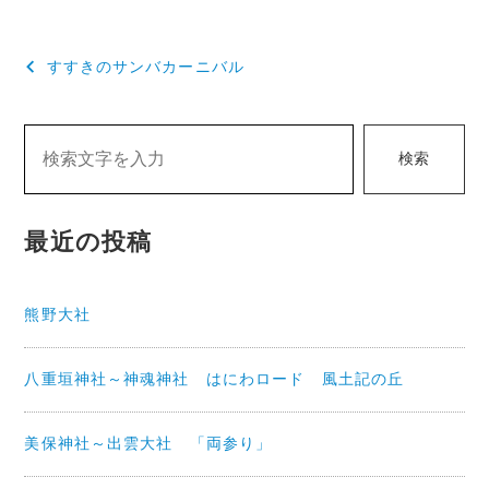
投
すすきのサンバカーニバル
稿
ナ
検索
ビ
ゲ
最近の投稿
ー
シ
熊野大社
ョ
ン
八重垣神社～神魂神社 はにわロード 風土記の丘
美保神社～出雲大社 「両参り」