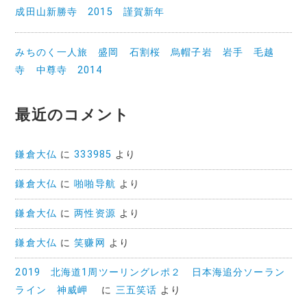
成田山新勝寺 2015 謹賀新年
みちのく一人旅 盛岡 石割桜 烏帽子岩 岩手 毛越
寺 中尊寺 2014
最近のコメント
鎌倉大仏
に
333985
より
鎌倉大仏
に
啪啪导航
より
鎌倉大仏
に
两性资源
より
鎌倉大仏
に
笑赚网
より
2019 北海道1周ツーリングレポ２ 日本海追分ソーラン
ライン 神威岬
に
三五笑话
より