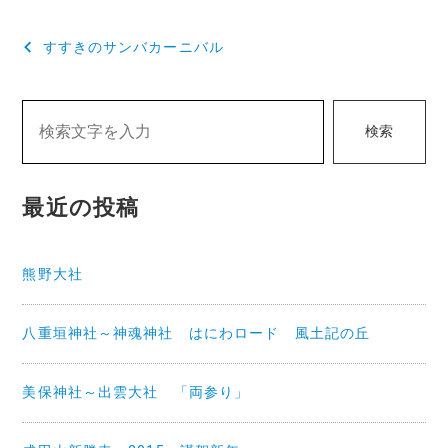
投
すすきのサンバカーニバル
稿
ナ
検索
ビ
ゲ
最近の投稿
ー
シ
熊野大社
ョ
ン
八重垣神社～神魂神社 はにわロード 風土記の丘
美保神社～出雲大社 「両参り」