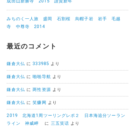
成田山新勝寺 2015 謹賀新年
みちのく一人旅 盛岡 石割桜 烏帽子岩 岩手 毛越
寺 中尊寺 2014
最近のコメント
鎌倉大仏
に
333985
より
鎌倉大仏
に
啪啪导航
より
鎌倉大仏
に
两性资源
より
鎌倉大仏
に
笑赚网
より
2019 北海道1周ツーリングレポ２ 日本海追分ソーラン
ライン 神威岬
に
三五笑话
より