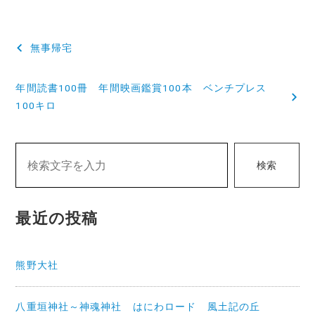
投
無事帰宅
稿
年間読書100冊 年間映画鑑賞100本 ベンチプレス
ナ
100キロ
ビ
ゲ
検索
ー
シ
最近の投稿
ョ
ン
熊野大社
八重垣神社～神魂神社 はにわロード 風土記の丘