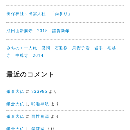
美保神社～出雲大社 「両参り」
成田山新勝寺 2015 謹賀新年
みちのく一人旅 盛岡 石割桜 烏帽子岩 岩手 毛越
寺 中尊寺 2014
最近のコメント
鎌倉大仏
に
333985
より
鎌倉大仏
に
啪啪导航
より
鎌倉大仏
に
两性资源
より
鎌倉大仏
に
笑赚网
より