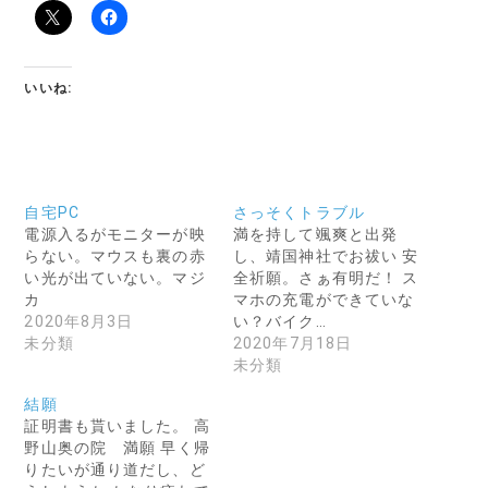
いいね:
自宅PC
さっそくトラブル
電源入るがモニターが映
満を持して颯爽と出発
らない。マウスも裏の赤
し、靖国神社でお祓い 安
い光が出ていない。マジ
全祈願。さぁ有明だ！ ス
カ
マホの充電ができていな
2020年8月3日
い？バイク…
未分類
2020年7月18日
未分類
結願
証明書も貰いました。 高
野山奥の院 満願 早く帰
りたいが通り道だし、ど