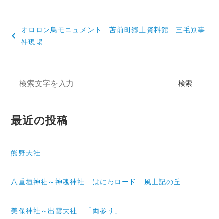
投
オロロン鳥モニュメント 苫前町郷土資料館 三毛別事
稿
件現場
ナ
ビ
検索
ゲ
ー
最近の投稿
シ
ョ
熊野大社
ン
八重垣神社～神魂神社 はにわロード 風土記の丘
美保神社～出雲大社 「両参り」