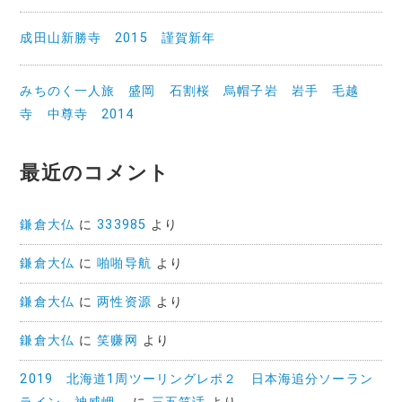
成田山新勝寺 2015 謹賀新年
みちのく一人旅 盛岡 石割桜 烏帽子岩 岩手 毛越
寺 中尊寺 2014
最近のコメント
鎌倉大仏
に
333985
より
鎌倉大仏
に
啪啪导航
より
鎌倉大仏
に
两性资源
より
鎌倉大仏
に
笑赚网
より
2019 北海道1周ツーリングレポ２ 日本海追分ソーラン