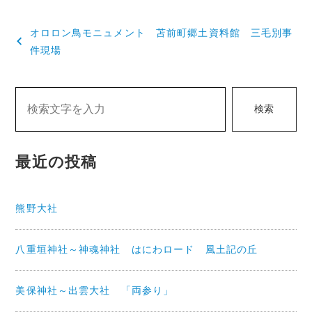
投
オロロン鳥モニュメント 苫前町郷土資料館 三毛別事
稿
件現場
ナ
ビ
検索
ゲ
ー
最近の投稿
シ
ョ
熊野大社
ン
八重垣神社～神魂神社 はにわロード 風土記の丘
美保神社～出雲大社 「両参り」