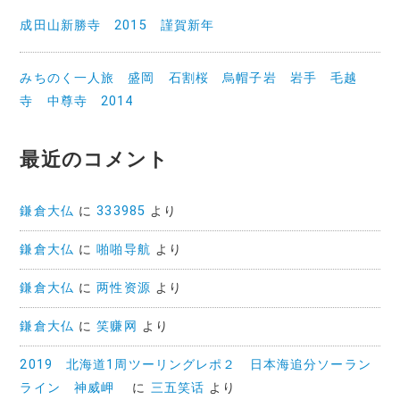
成田山新勝寺 2015 謹賀新年
みちのく一人旅 盛岡 石割桜 烏帽子岩 岩手 毛越
寺 中尊寺 2014
最近のコメント
鎌倉大仏
に
333985
より
鎌倉大仏
に
啪啪导航
より
鎌倉大仏
に
两性资源
より
鎌倉大仏
に
笑赚网
より
2019 北海道1周ツーリングレポ２ 日本海追分ソーラン
ライン 神威岬
に
三五笑话
より