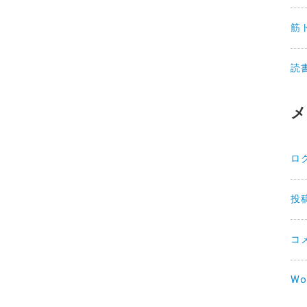
筋
読
メ
ロ
投
コ
Wo