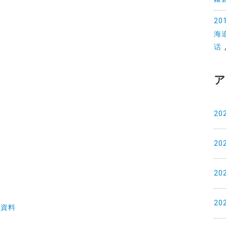
2
海
话
ア
20
20
20
20
土資料