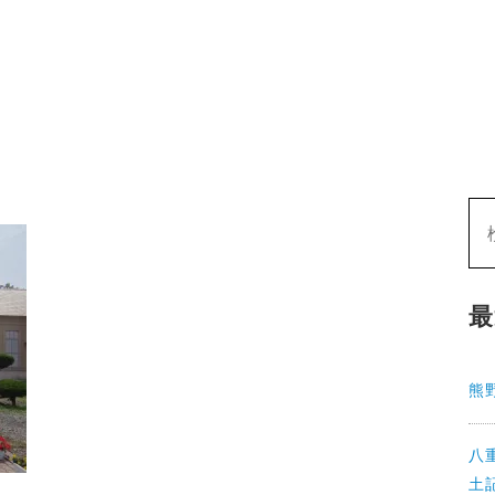
最
熊
八
土