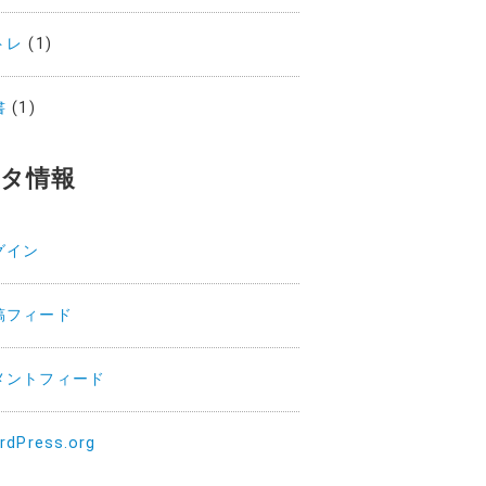
トレ
(1)
書
(1)
タ情報
グイン
稿フィード
メントフィード
rdPress.org