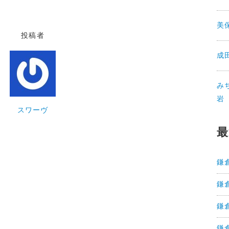
美
投稿者
成
み
岩
スワーヴ
最
鎌
鎌
鎌
鎌