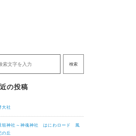
検索
近の投稿
野大社
重垣神社～神魂神社 はにわロード 風
記の丘