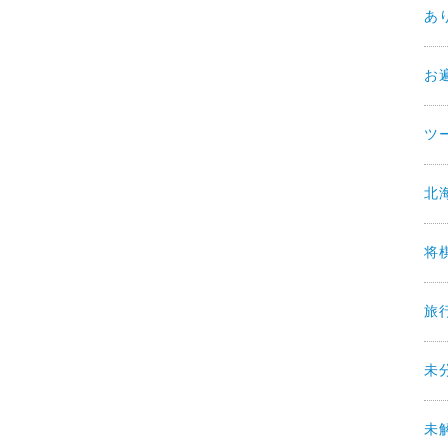
あ
お
ツ
北
将
旅
未
未