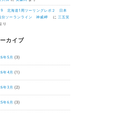
019 北海道1周ツーリングレポ２ 日本
追分ソーランライン 神威岬
に
三五笑
より
ーカイブ
26年5月
(3)
26年4月
(1)
26年3月
(2)
25年6月
(3)