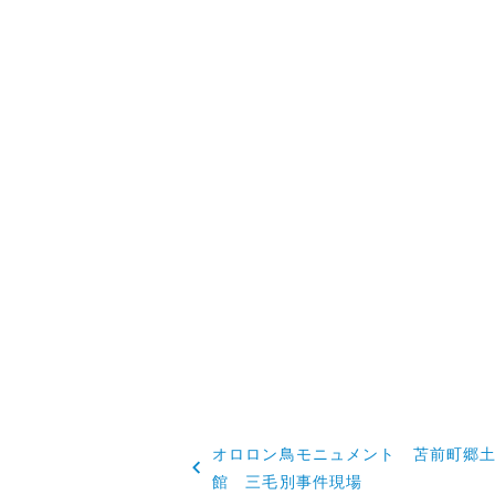
投
オロロン鳥モニュメント 苫前町郷
稿
館 三毛別事件現場