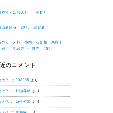
保神社～出雲大社 「両参り」
田山新勝寺 2015 謹賀新年
ちのく一人旅 盛岡 石割桜 烏帽子
 岩手 毛越寺 中尊寺 2014
近のコメント
倉大仏
に
333985
より
倉大仏
に
啪啪导航
より
倉大仏
に
两性资源
より
倉大仏
に
笑赚网
より