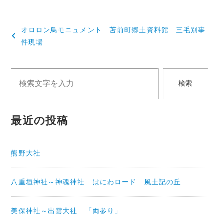
投
オロロン鳥モニュメント 苫前町郷土資料館 三毛別事
稿
件現場
ナ
ビ
検索
ゲ
ー
最近の投稿
シ
ョ
熊野大社
ン
八重垣神社～神魂神社 はにわロード 風土記の丘
美保神社～出雲大社 「両参り」