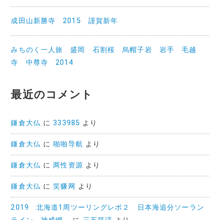
成田山新勝寺 2015 謹賀新年
みちのく一人旅 盛岡 石割桜 烏帽子岩 岩手 毛越
寺 中尊寺 2014
最近のコメント
鎌倉大仏
に
333985
より
鎌倉大仏
に
啪啪导航
より
鎌倉大仏
に
两性资源
より
鎌倉大仏
に
笑赚网
より
2019 北海道1周ツーリングレポ２ 日本海追分ソーラン