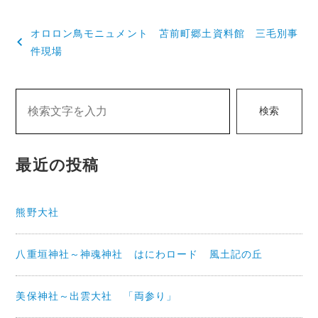
投
オロロン鳥モニュメント 苫前町郷土資料館 三毛別事
稿
件現場
ナ
ビ
検索
ゲ
ー
最近の投稿
シ
ョ
熊野大社
ン
八重垣神社～神魂神社 はにわロード 風土記の丘
美保神社～出雲大社 「両参り」