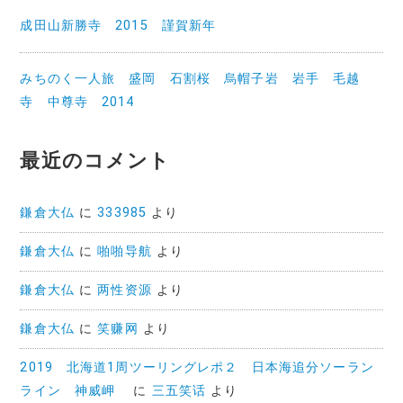
成田山新勝寺 2015 謹賀新年
みちのく一人旅 盛岡 石割桜 烏帽子岩 岩手 毛越
寺 中尊寺 2014
最近のコメント
鎌倉大仏
に
333985
より
鎌倉大仏
に
啪啪导航
より
鎌倉大仏
に
两性资源
より
鎌倉大仏
に
笑赚网
より
2019 北海道1周ツーリングレポ２ 日本海追分ソーラン
ライン 神威岬
に
三五笑话
より