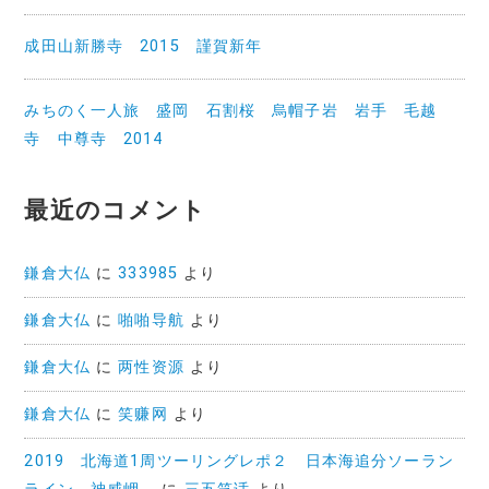
成田山新勝寺 2015 謹賀新年
みちのく一人旅 盛岡 石割桜 烏帽子岩 岩手 毛越
寺 中尊寺 2014
最近のコメント
鎌倉大仏
に
333985
より
鎌倉大仏
に
啪啪导航
より
鎌倉大仏
に
两性资源
より
鎌倉大仏
に
笑赚网
より
2019 北海道1周ツーリングレポ２ 日本海追分ソーラン