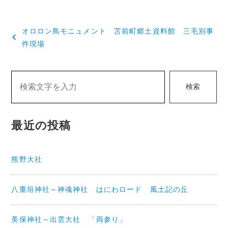
投
オロロン鳥モニュメント 苫前町郷土資料館 三毛別事
稿
件現場
ナ
ビ
検索
ゲ
ー
最近の投稿
シ
ョ
熊野大社
ン
八重垣神社～神魂神社 はにわロード 風土記の丘
美保神社～出雲大社 「両参り」