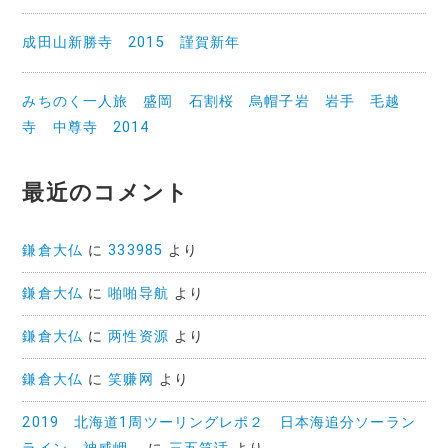
成田山新勝寺 2015 謹賀新年
みちのく一人旅 盛岡 石割桜 烏帽子岩 岩手 毛越
寺 中尊寺 2014
最近のコメント
鎌倉大仏
に
333985
より
鎌倉大仏
に
啪啪导航
より
鎌倉大仏
に
两性资源
より
鎌倉大仏
に
笑赚网
より
2019 北海道1周ツーリングレポ２ 日本海追分ソーラン