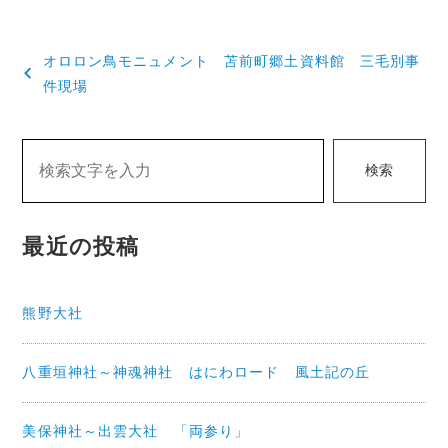
投
オロロン鳥モニュメント 苫前町郷土資料館 三毛別事
稿
件現場
ナ
ビ
検索
ゲ
ー
最近の投稿
シ
ョ
熊野大社
ン
八重垣神社～神魂神社 はにわロード 風土記の丘
美保神社～出雲大社 「両参り」