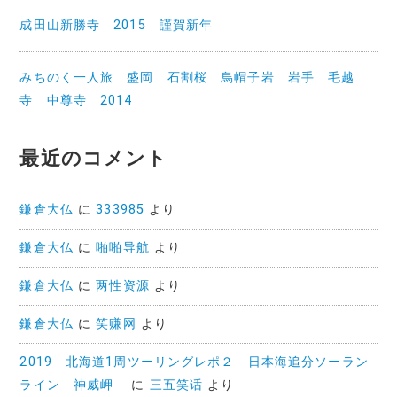
成田山新勝寺 2015 謹賀新年
みちのく一人旅 盛岡 石割桜 烏帽子岩 岩手 毛越
寺 中尊寺 2014
最近のコメント
鎌倉大仏
に
333985
より
鎌倉大仏
に
啪啪导航
より
鎌倉大仏
に
两性资源
より
鎌倉大仏
に
笑赚网
より
2019 北海道1周ツーリングレポ２ 日本海追分ソーラン
ライン 神威岬
に
三五笑话
より