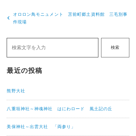
投
オロロン鳥モニュメント 苫前町郷土資料館 三毛別事
稿
件現場
ナ
ビ
検索
ゲ
ー
最近の投稿
シ
ョ
熊野大社
ン
八重垣神社～神魂神社 はにわロード 風土記の丘
美保神社～出雲大社 「両参り」