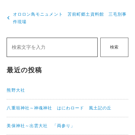
投
オロロン鳥モニュメント 苫前町郷土資料館 三毛別事
稿
件現場
ナ
ビ
検索
ゲ
ー
最近の投稿
シ
ョ
熊野大社
ン
八重垣神社～神魂神社 はにわロード 風土記の丘
美保神社～出雲大社 「両参り」