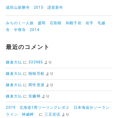
成田山新勝寺 2015 謹賀新年
みちのく一人旅 盛岡 石割桜 烏帽子岩 岩手 毛越
寺 中尊寺 2014
最近のコメント
鎌倉大仏
に
333985
より
鎌倉大仏
に
啪啪导航
より
鎌倉大仏
に
两性资源
より
鎌倉大仏
に
笑赚网
より
2019 北海道1周ツーリングレポ２ 日本海追分ソーラン
ライン 神威岬
に
三五笑话
より