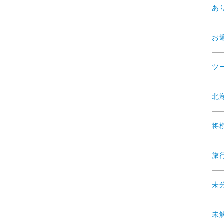
あ
お
ツ
北
将
旅
未
未