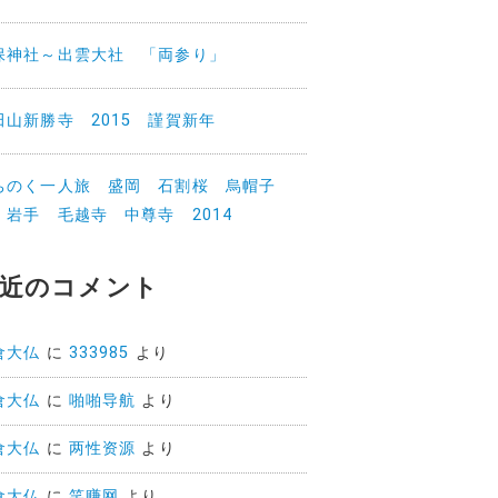
保神社～出雲大社 「両参り」
田山新勝寺 2015 謹賀新年
ちのく一人旅 盛岡 石割桜 烏帽子
 岩手 毛越寺 中尊寺 2014
近のコメント
倉大仏
に
333985
より
倉大仏
に
啪啪导航
より
倉大仏
に
两性资源
より
倉大仏
に
笑赚网
より