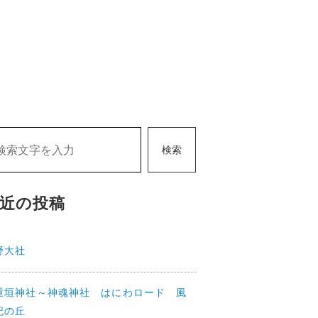
検索
近の投稿
野大社
重垣神社～神魂神社 はにわロード 風
記の丘