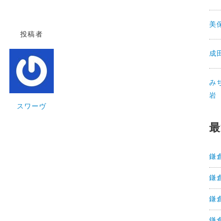
美
投稿者
成
み
岩
スワーヴ
最
鎌
鎌
鎌
鎌