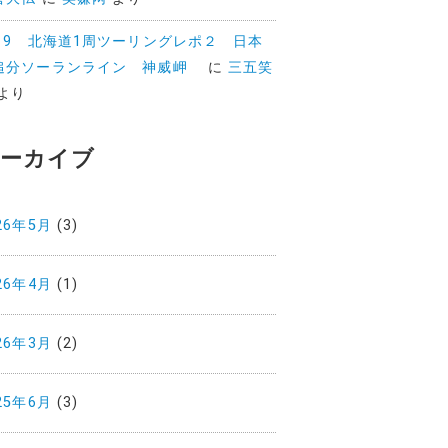
019 北海道1周ツーリングレポ２ 日本
追分ソーランライン 神威岬
に
三五笑
より
ーカイブ
26年5月
(3)
26年4月
(1)
26年3月
(2)
25年6月
(3)