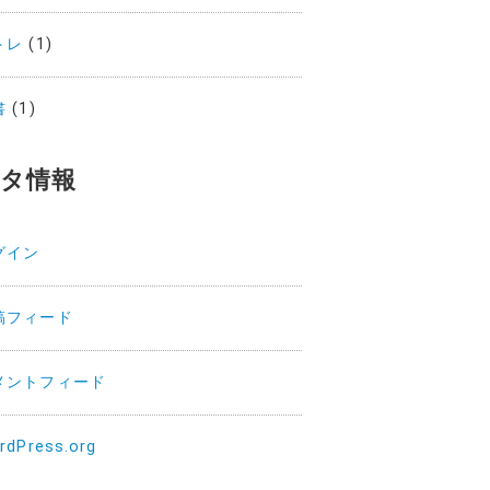
トレ
(1)
書
(1)
タ情報
グイン
稿フィード
メントフィード
rdPress.org