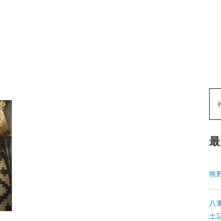
最
熊
八
土