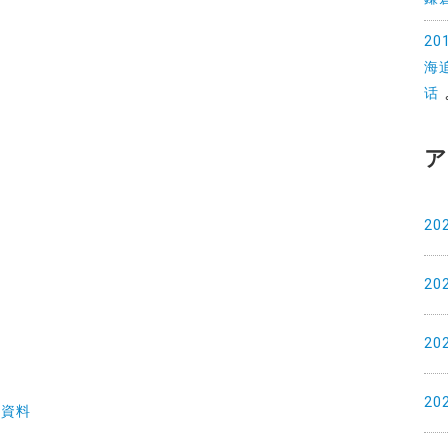
2
海
话
ア
20
20
20
20
土資料