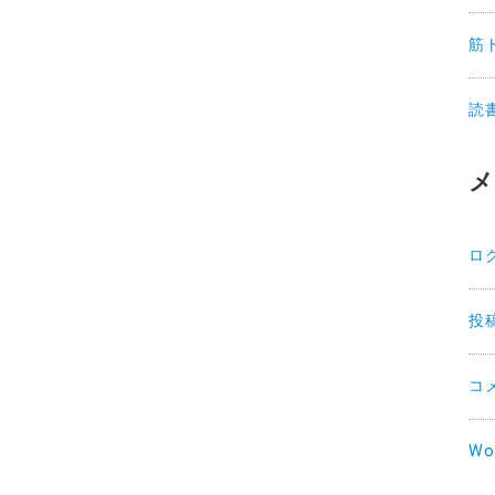
筋
読
メ
ロ
投
コ
Wo