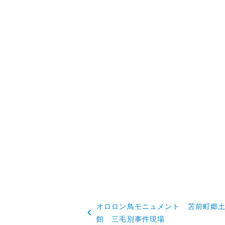
投
オロロン鳥モニュメント 苫前町郷
稿
館 三毛別事件現場