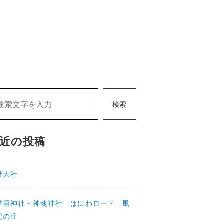
検索
近の投稿
野大社
重垣神社～神魂神社 はにわロード 風
記の丘