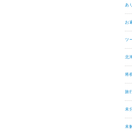
あ
お
ツ
北
将
旅
未
未