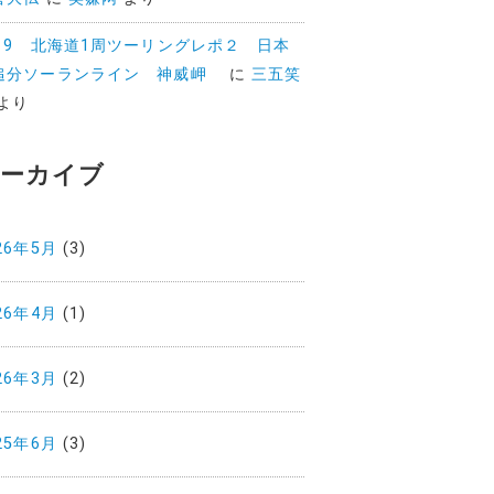
019 北海道1周ツーリングレポ２ 日本
追分ソーランライン 神威岬
に
三五笑
より
ーカイブ
26年5月
(3)
26年4月
(1)
26年3月
(2)
25年6月
(3)