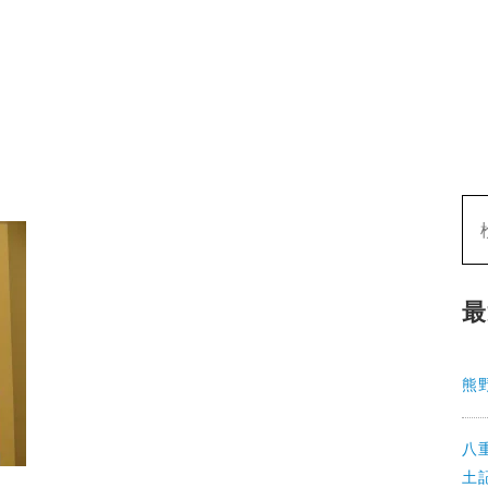
最
熊
八
土