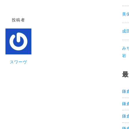
美
投稿者
成
み
岩
スワーヴ
最
鎌
鎌
鎌
鎌