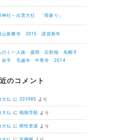
保神社～出雲大社 「両参り」
田山新勝寺 2015 謹賀新年
ちのく一人旅 盛岡 石割桜 烏帽子
 岩手 毛越寺 中尊寺 2014
近のコメント
倉大仏
に
333985
より
倉大仏
に
啪啪导航
より
倉大仏
に
两性资源
より
倉大仏
に
笑赚网
より