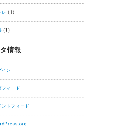
トレ
(1)
書
(1)
タ情報
グイン
稿フィード
メントフィード
rdPress.org