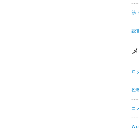
筋
読
メ
ロ
投
コ
Wo