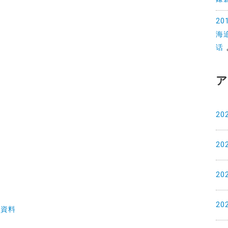
2
海
话
ア
20
20
20
20
土資料