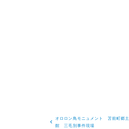
投
オロロン鳥モニュメント 苫前町郷
稿
館 三毛別事件現場