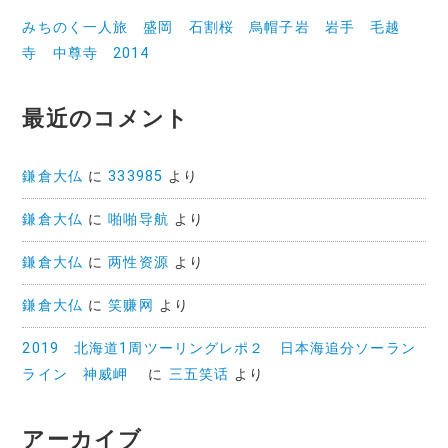
みちのく一人旅 盛岡 石割桜 烏帽子岩 岩手 毛越
寺 中尊寺 2014
最近のコメント
鎌倉大仏
に
333985
より
鎌倉大仏
に
啪啪导航
より
鎌倉大仏
に
两性资源
より
鎌倉大仏
に
笑赚网
より
2019 北海道1周ツーリングレポ２ 日本海追分ソーラン
ライン 神威岬
に
三五笑话
より
アーカイブ