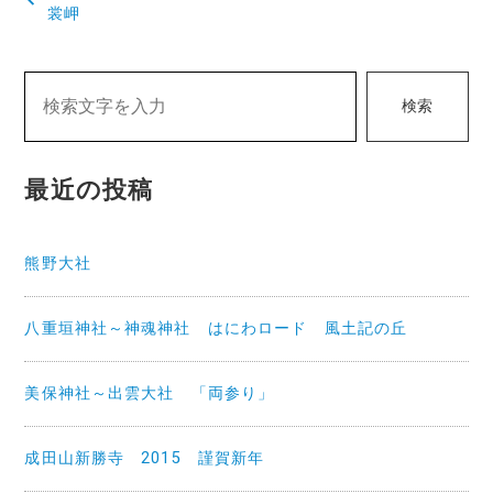
稿
裳岬
ナ
ビ
検索
ゲ
ー
最近の投稿
シ
ョ
熊野大社
ン
八重垣神社～神魂神社 はにわロード 風土記の丘
美保神社～出雲大社 「両参り」
成田山新勝寺 2015 謹賀新年