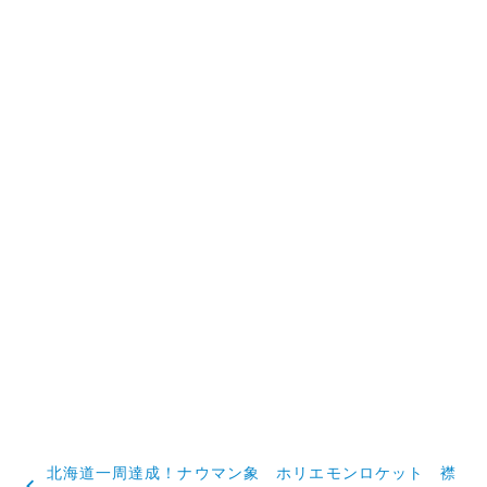
投
北海道一周達成！ナウマン象 ホリエモンロケット 襟