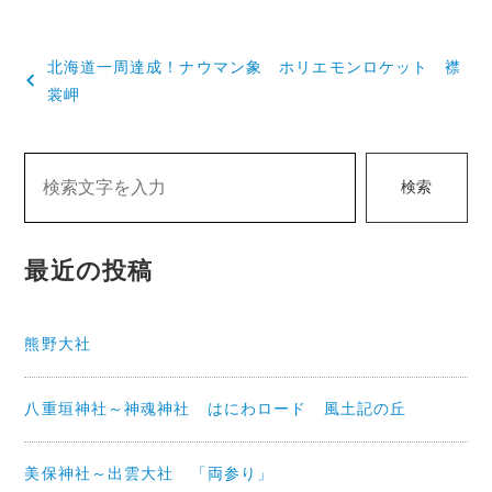
投
北海道一周達成！ナウマン象 ホリエモンロケット 襟
稿
裳岬
ナ
ビ
検索
ゲ
ー
最近の投稿
シ
ョ
熊野大社
ン
八重垣神社～神魂神社 はにわロード 風土記の丘
美保神社～出雲大社 「両参り」