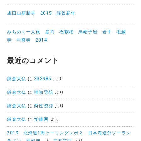
成田山新勝寺 2015 謹賀新年
みちのく一人旅 盛岡 石割桜 烏帽子岩 岩手 毛越
寺 中尊寺 2014
最近のコメント
鎌倉大仏
に
333985
より
鎌倉大仏
に
啪啪导航
より
鎌倉大仏
に
两性资源
より
鎌倉大仏
に
笑赚网
より
2019 北海道1周ツーリングレポ２ 日本海追分ソーラン