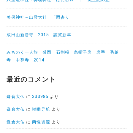
美保神社～出雲大社 「両参り」
成田山新勝寺 2015 謹賀新年
みちのく一人旅 盛岡 石割桜 烏帽子岩 岩手 毛越
寺 中尊寺 2014
最近のコメント
鎌倉大仏
に
333985
より
鎌倉大仏
に
啪啪导航
より
鎌倉大仏
に
两性资源
より