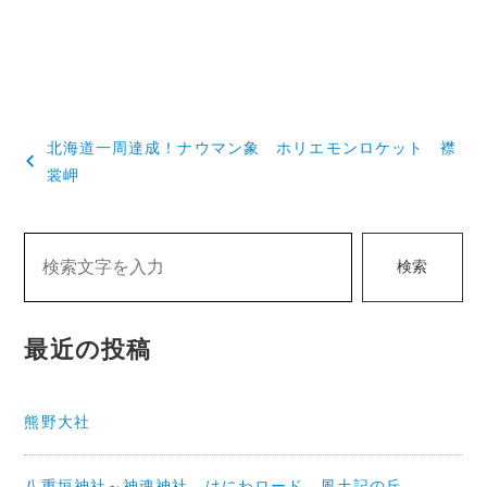
投
北海道一周達成！ナウマン象 ホリエモンロケット 襟
稿
裳岬
ナ
ビ
検索
ゲ
ー
最近の投稿
シ
ョ
熊野大社
ン
八重垣神社～神魂神社 はにわロード 風土記の丘