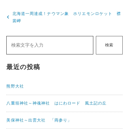
投
北海道一周達成！ナウマン象 ホリエモンロケット 襟
稿
裳岬
ナ
ビ
検索
ゲ
ー
最近の投稿
シ
ョ
熊野大社
ン
八重垣神社～神魂神社 はにわロード 風土記の丘
美保神社～出雲大社 「両参り」