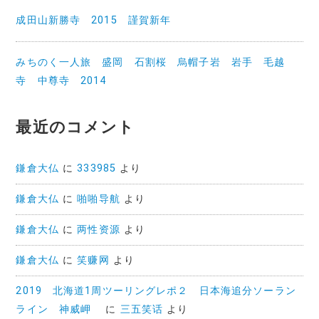
成田山新勝寺 2015 謹賀新年
みちのく一人旅 盛岡 石割桜 烏帽子岩 岩手 毛越
寺 中尊寺 2014
最近のコメント
鎌倉大仏
に
333985
より
鎌倉大仏
に
啪啪导航
より
鎌倉大仏
に
两性资源
より
鎌倉大仏
に
笑赚网
より
2019 北海道1周ツーリングレポ２ 日本海追分ソーラン
ライン 神威岬
に
三五笑话
より