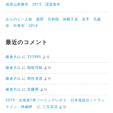
成田山新勝寺 2015 謹賀新年
みちのく一人旅 盛岡 石割桜 烏帽子岩 岩手 毛越
寺 中尊寺 2014
最近のコメント
鎌倉大仏
に
333985
より
鎌倉大仏
に
啪啪导航
より
鎌倉大仏
に
两性资源
より
鎌倉大仏
に
笑赚网
より
2019 北海道1周ツーリングレポ２ 日本海追分ソーラン
ライン 神威岬
に
三五笑话
より