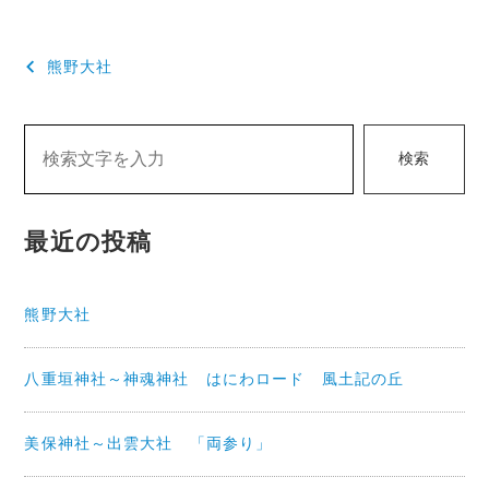
投
熊野大社
稿
ナ
検索
ビ
ゲ
最近の投稿
ー
シ
熊野大社
ョ
ン
八重垣神社～神魂神社 はにわロード 風土記の丘
美保神社～出雲大社 「両参り」