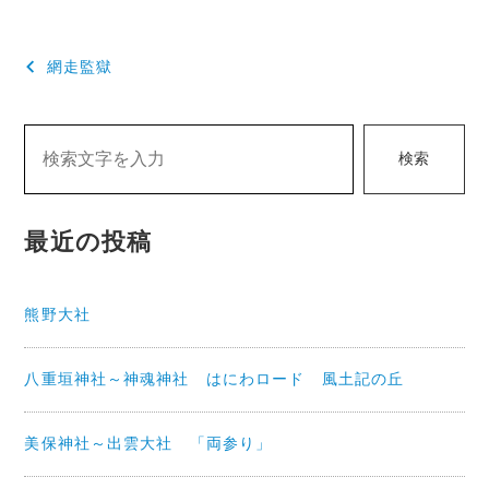
投
網走監獄
稿
ナ
検索
ビ
ゲ
最近の投稿
ー
シ
熊野大社
ョ
ン
八重垣神社～神魂神社 はにわロード 風土記の丘
美保神社～出雲大社 「両参り」