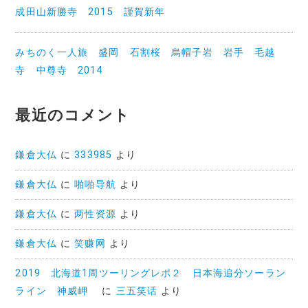
成田山新勝寺 2015 謹賀新年
みちのく一人旅 盛岡 石割桜 烏帽子岩 岩手 毛越
寺 中尊寺 2014
最近のコメント
鎌倉大仏
に
333985
より
鎌倉大仏
に
啪啪导航
より
鎌倉大仏
に
两性资源
より
鎌倉大仏
に
笑赚网
より
2019 北海道1周ツーリングレポ２ 日本海追分ソーラン
ライン 神威岬
に
三五笑话
より