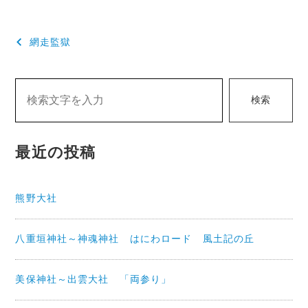
投
網走監獄
稿
ナ
検索
ビ
ゲ
最近の投稿
ー
シ
熊野大社
ョ
ン
八重垣神社～神魂神社 はにわロード 風土記の丘
美保神社～出雲大社 「両参り」