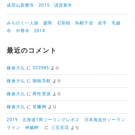
成田山新勝寺 2015 謹賀新年
みちのく一人旅 盛岡 石割桜 烏帽子岩 岩手 毛越
寺 中尊寺 2014
最近のコメント
鎌倉大仏
に
333985
より
鎌倉大仏
に
啪啪导航
より
鎌倉大仏
に
两性资源
より
鎌倉大仏
に
笑赚网
より
2019 北海道1周ツーリングレポ２ 日本海追分ソーラン
ライン 神威岬
に
三五笑话
より