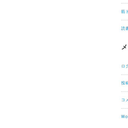
筋
読
メ
ロ
投
コ
Wo