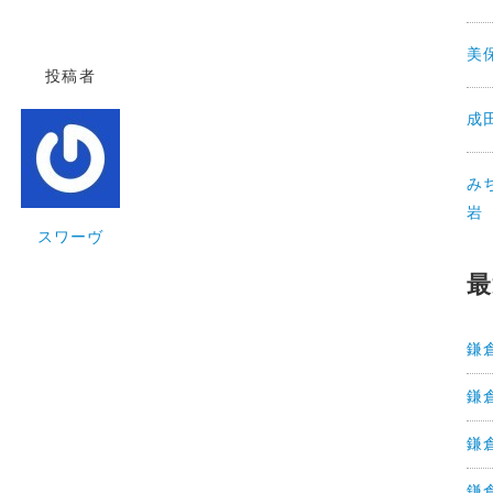
美
投稿者
成
み
岩
スワーヴ
最
鎌
鎌
鎌
鎌