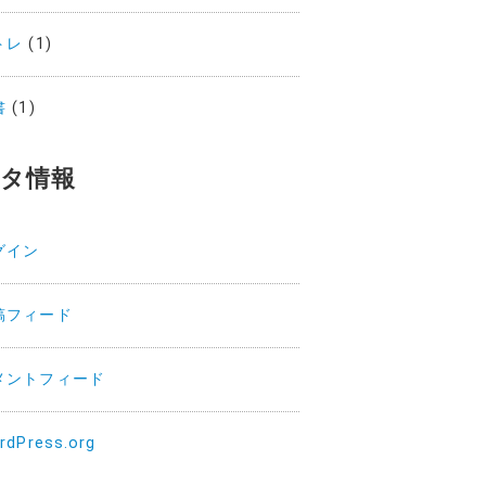
トレ
(1)
書
(1)
タ情報
グイン
稿フィード
メントフィード
rdPress.org