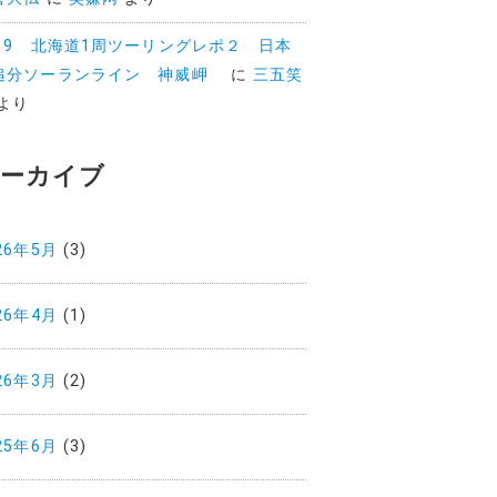
019 北海道1周ツーリングレポ２ 日本
追分ソーランライン 神威岬
に
三五笑
より
ーカイブ
26年5月
(3)
26年4月
(1)
26年3月
(2)
25年6月
(3)