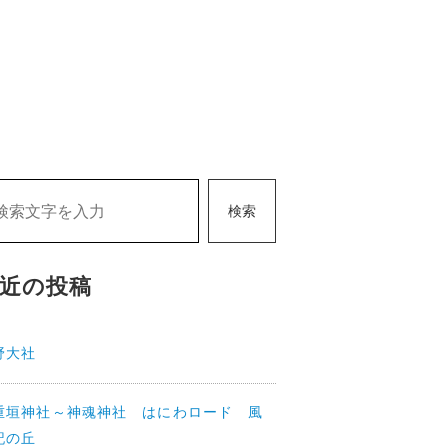
検索
近の投稿
野大社
重垣神社～神魂神社 はにわロード 風
記の丘