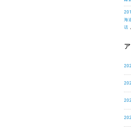
2
海
话
ア
20
20
20
20