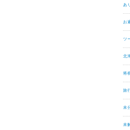
あ
お
ツ
北
将
旅
未
未