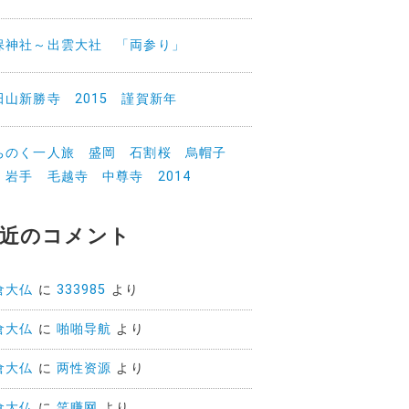
保神社～出雲大社 「両参り」
田山新勝寺 2015 謹賀新年
ちのく一人旅 盛岡 石割桜 烏帽子
 岩手 毛越寺 中尊寺 2014
近のコメント
倉大仏
に
333985
より
倉大仏
に
啪啪导航
より
倉大仏
に
两性资源
より
倉大仏
に
笑赚网
より