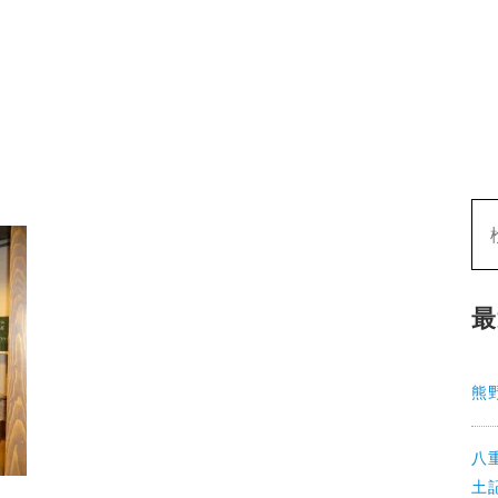
最
熊
八
土