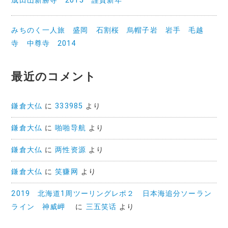
成田山新勝寺 2015 謹賀新年
みちのく一人旅 盛岡 石割桜 烏帽子岩 岩手 毛越
寺 中尊寺 2014
最近のコメント
鎌倉大仏
に
333985
より
鎌倉大仏
に
啪啪导航
より
鎌倉大仏
に
两性资源
より
鎌倉大仏
に
笑赚网
より
2019 北海道1周ツーリングレポ２ 日本海追分ソーラン
ライン 神威岬
に
三五笑话
より