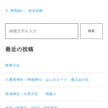
投
車両祓い、安全祈願
稿
ナ
検索
ビ
ゲ
最近の投稿
ー
シ
熊野大社
ョ
ン
八重垣神社～神魂神社 はにわロード 風土記の丘
美保神社～出雲大社 「両参り」