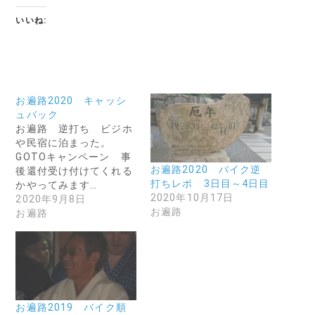
いいね:
お遍路2020 キャッシ
ュバック
お遍路 逆打ち ビジホ
や民宿に泊まった。
GOTOキャンペーン 事
お遍路2020 バイク逆
後還付受け付けてくれる
打ちレポ 3日目～4日目
かやってみます…
2020年10月17日
2020年9月8日
お遍路
お遍路
お遍路2019 バイク順