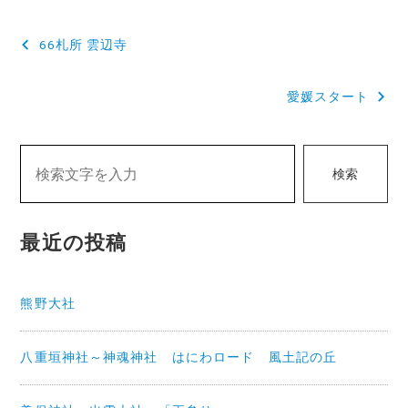
投
66札所 雲辺寺
稿
愛媛スタート
ナ
ビ
ゲ
検索
ー
シ
最近の投稿
ョ
ン
熊野大社
八重垣神社～神魂神社 はにわロード 風土記の丘