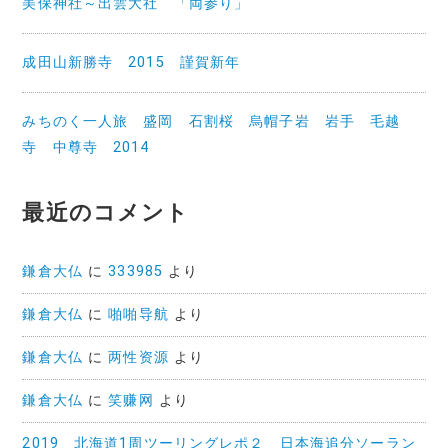
美保神社～出雲大社 「両参り」
成田山新勝寺 2015 謹賀新年
みちのく一人旅 盛岡 石割桜 烏帽子岩 岩手 毛越
寺 中尊寺 2014
最近のコメント
鎌倉大仏
に
333985
より
鎌倉大仏
に
啪啪导航
より
鎌倉大仏
に
两性资源
より
鎌倉大仏
に
笑赚网
より
2019 北海道1周ツーリングレポ２ 日本海追分ソーラン